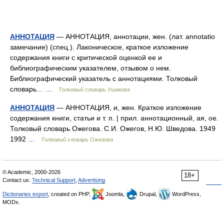
АННОТАЦИЯ
— АННОТАЦИЯ, аннотации, жен. (лат. annotatio
замечание) (спец.). Лаконическое, краткое изложение
содержания книги с критической оценкой ее и
библиографическим указателем, отзывом о нем.
Библиографический указатель с аннотациями. Толковый
словарь… …
Толковый словарь Ушакова
АННОТАЦИЯ
— АННОТАЦИЯ, и, жен. Краткое изложение
содержания книги, статьи и т. п. | прил. аннотационный, ая, ое.
Толковый словарь Ожегова. С.И. Ожегов, Н.Ю. Шведова. 1949
1992 …
Толковый словарь Ожегова
© Academic, 2000-2026
18+
Contact us:
Technical Support
,
Advertising
Dictionaries export
, created on PHP,
Joomla,
Drupal,
WordPress,
MODx.