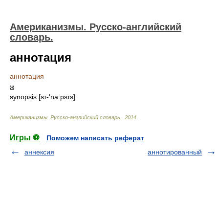
Американизмы. Русско-английский
словарь.
аннотация
аннотация
ж
synopsis [sɪ-'na:psɪs]
Американизмы. Русско-английский словарь.
.
2014
.
Игры ⚽
Поможем написать реферат
аннексия
аннотированный